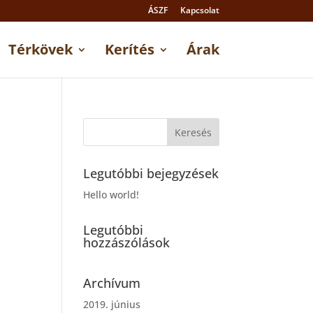
ÁSZF
Kapcsolat
Térkövek
Kerítés
Árak
Legutóbbi bejegyzések
Hello world!
Legutóbbi
hozzászólások
Archívum
2019. június