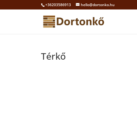
+36203586913
hello@dortonko.hu
Térkő