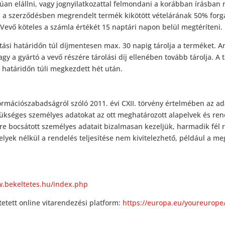
alúan elállni, vagy jognyilatkozattal felmondani a korábban írásba
s a szerződésben megrendelt termék kikötött vételárának 50% for
s Vevő köteles a számla értékét 15 naptári napon belül megtéríteni.
tási határidőn túl díjmentesen max. 30 napig tárolja a terméket.
vagy a gyártó a vevő részére tárolási díj ellenében tovább tárolja. A
határidőn túli megkezdett hét után.
ormációszabadságról szóló 2011. évi CXII. törvény értelmében az ada
ükséges személyes adatokat az ott meghatározott alapelvek és ren
 bocsátott személyes adatait bizalmasan kezeljük, harmadik fél ré
yek nélkül a rendelés teljesítése nem kivitelezhető, például a me
w.bekeltetes.hu/index.php
ltetett online vitarendezési platform:
https://europa.eu/youreurope/