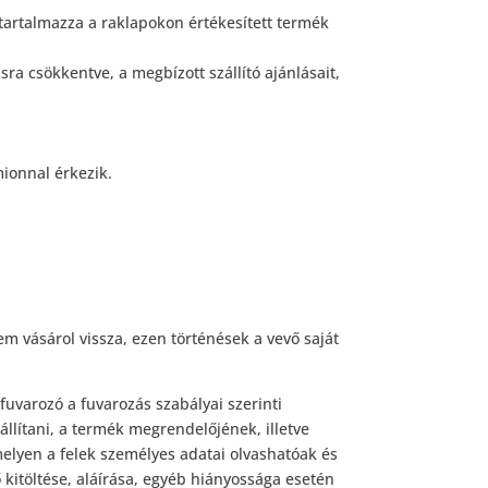
tartalmazza a raklapokon értékesített termék
ra csökkentve, a megbízott szállító ajánlásait,
ionnal érkezik.
m vásárol vissza, ezen történések a vevő saját
fuvarozó a fuvarozás szabályai szerinti
állítani, a termék megrendelőjének, illetve
amelyen a felek személyes adatai olvashatóak és
ő kitöltése, aláírása, egyéb hiányossága esetén