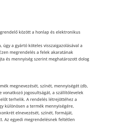
grendelő között a honlap és elektronikus
a, úgy a gyártó köteles visszaigazolásával a
. Ezen megrendelés a felek akaratának
„fajta és mennyiség szerint meghatározott dolog
ermék megnevezését, színét, mennyiségét (db,
re vonatkozó jogosultságát, a szállítólevelek
t terhelik. A rendelés létrejöttéhez a
Így különösen a termék mennyiségére,
onkrét elnevezését, színét, formáját,
tt. Az egyedi megrendelésnek feltétlen