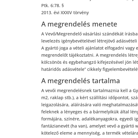
Ptk. 6:78. §
2013. évi XXXIV törvény
A megrendelés menete
A Vevő/Megrendelő vásárlási szándékát írásban
levelezés igénybevételével létrejövő adásvételi
A gyártó joga a vételi ajánlatot elfogadni vagy 
megrendelőt tájékoztatni. A megrendelés létre
kölcsönös és egybehangzó kifejezésével jön létr
határidős adásvétele” cikkely figyelembevételé
A megrendelés tartalma
A vevői megrendelésnek tartalmaznia kell a G
m2, raklap stb.), a kért szállítási időpontot, sz
leigazolására, aláírására való meghatalmazás
feleknek a lényeges és a bármelyikük által l
formájára, színére, adalékanyagokra, egyedi ig
fantázianevét (ha van), amelyet vevő a gyártó
kötelező eleme a mennyiség, a termék vételára é