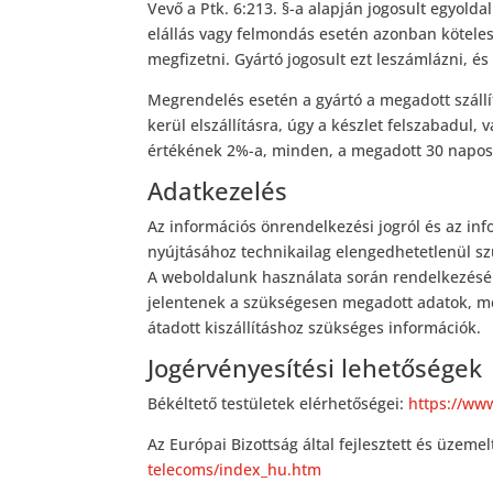
Vevő a Ptk. 6:213. §-a alapján jogosult egyold
elállás vagy felmondás esetén azonban kötele
megfizetni. Gyártó jogosult ezt leszámlázni, é
Megrendelés esetén a gyártó a megadott szállí
kerül elszállításra, úgy a készlet felszabadul, 
értékének 2%-a, minden, a megadott 30 napos 
Adatkezelés
Az információs önrendelkezési jogról és az inf
nyújtásához technikailag elengedhetetlenül sz
A weboldalunk használata során rendelkezésére
jelentenek a szükségesen megadott adatok, mel
átadott kiszállításhoz szükséges információk.
Jogérvényesítési lehetőségek
Békéltető testületek elérhetőségei:
https://ww
Az Európai Bizottság által fejlesztett és üzeme
telecoms/index_hu.htm