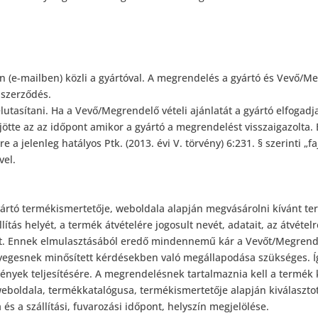
 (e-mailben) közli a gyártóval. A megrendelés a gyártó és Vevő/Me
 szerződés.
elutasítani. Ha a Vevő/Megrendelő vételi ajánlatát a gyártó elfogadj
jötte az az időpont amikor a gyártó a megrendelést visszaigazolta
e a jelenleg hatályos Ptk. (2013. évi V. törvény) 6:231. § szerinti 
vel.
yártó termékismertetője, weboldala alapján megvásárolni kívánt t
állítás helyét, a termék átvételére jogosult nevét, adatait, az átvétel
át. Ennek elmulasztásából eredő mindennemű kár a Vevőt/Megrendelő
ényegesnek minősített kérdésekben való megállapodása szükséges. 
ények teljesítésére. A megrendelésnek tartalmaznia kell a termék k
 weboldala, termékkatalógusa, termékismertetője alapján kiválaszto
s a szállítási, fuvarozási időpont, helyszín megjelölése.