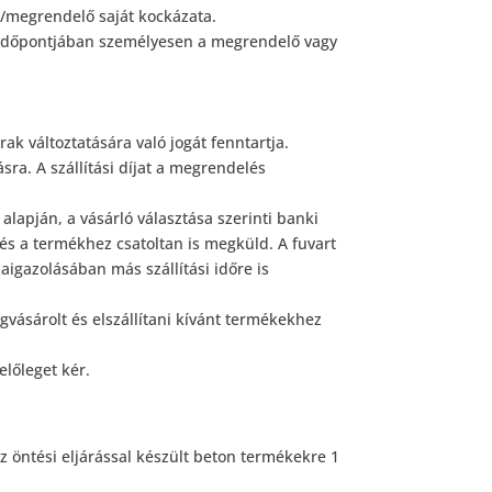
ő/megrendelő saját kockázata.
ak időpontjában személyesen a megrendelő vagy
ak változtatására való jogát fenntartja.
ásra. A szállítási díjat a megrendelés
alapján, a vásárló választása szerinti banki
n és a termékhez csatoltan is megküld. A fuvart
aigazolásában más szállítási időre is
vásárolt és elszállítani kívánt termékekhez
lőleget kér.
az öntési eljárással készült beton termékekre 1