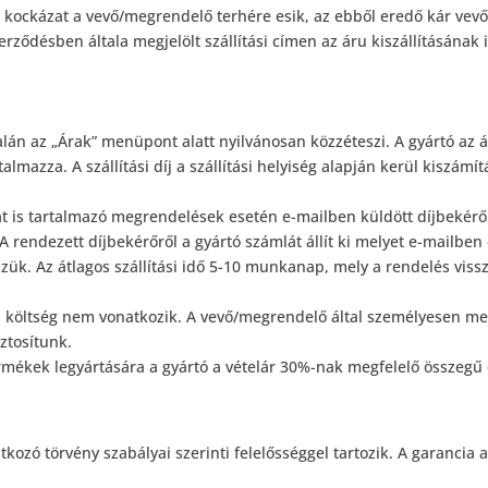
, kockázat a vevő/megrendelő terhére esik, az ebből eredő kár vev
zerződésben általa megjelölt szállítási címen az áru kiszállításán
lán az „Árak” menüpont alatt nyilvánosan közzéteszi. A gyártó az ár
almazza. A szállítási díj a szállítási helyiség alapján kerül kiszámít
jat is tartalmazó megrendelések esetén e-mailben küldött díjbekérő 
 A rendezett díjbekérőről a gyártó számlát állít ki melyet e-mailbe
zük. Az átlagos szállítási idő 5-10 munkanap, mely a rendelés vissz
si költség nem vonatkozik. A vevő/megrendelő által személyesen meg
ztosítunk.
mékek legyártására a gyártó a vételár 30%-nak megfelelő összegű e
kozó törvény szabályai szerinti felelősséggel tartozik. A garancia 