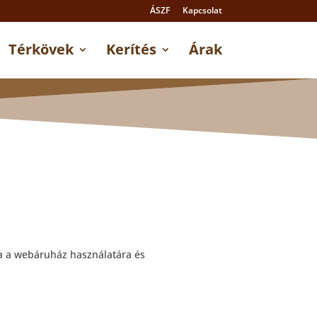
ÁSZF
Kapcsolat
Térkövek
Kerítés
Árak
ta a webáruház használatára és