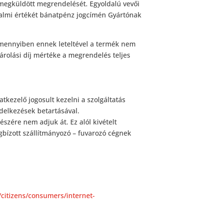
n megküldött megrendelését. Egyoldalú vevői
galmi értékét bánatpénz jogcímén Gyártónak
 Amennyiben ennek leteltével a termék nem
 tárolási díj mértéke a megrendelés teljes
tkezelő jogosult kezelni a szolgáltatás
delkezések betartásával.
szére nem adjuk át. Ez alól kivételt
gbízott szállítmányozó – fuvarozó cégnek
citizens/consumers/internet-