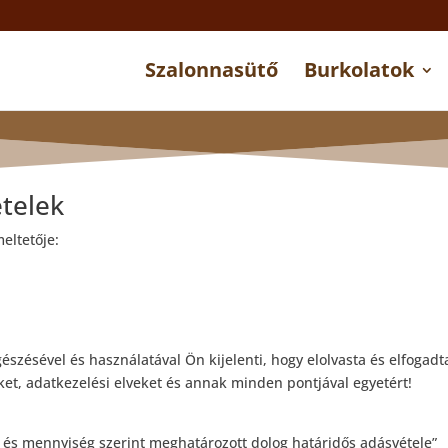
Szalonnasütő
Burkolatok
ételek
eltetője:
zésével és használatával Ön kijelenti, hogy elolvasta és elfogad
eket, adatkezelési elveket és annak minden pontjával egyetért!
jta és mennyiség szerint meghatározott dolog határidős adásvétele”