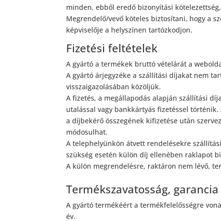
minden, ebből eredő bizonyítási kötelezettség
Megrendelő/vevő köteles biztosítani, hogy a s
képviselője a helyszínen tartózkodjon.
Fizetési feltételek
A gyártó a termékek bruttó vételárát a webolda
A gyártó árjegyzéke a szállítási díjakat nem tart
visszaigazolásában közöljük.
A fizetés, a megállapodás alapján szállítási dí
utalással vagy bankkártyás fizetéssel történik.
a díjbekérő összegének kifizetése után szervez
módosulhat.
A telephelyünkön átvett rendelésekre szállítá
szükség esetén külön díj ellenében raklapot bi
A külön megrendelésre, raktáron nem lévő, ter
Termékszavatosság, garancia
A gyártó termékéért a termékfelelősségre vonat
év.