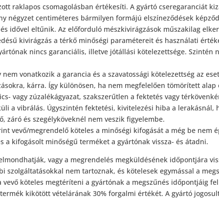
iázott raklapos csomagolásban értékesíti. A gyártó cseregaranciát 
ny négyzet centiméteres bármilyen formájú elszíneződések képző
és idővel eltűnik. Az előforduló mészkivirágzások műszakilag elk
jedésű kivirágzás a térkő minőségi paramétereit és használati érté
ártónak nincs garanciális, illetve jótállási kötelezettsége. Szintén
y nem vonatkozik a garancia és a szavatossági kötelezettség az ese
tozásokra, kárra. Így különösen, ha nem megfelelően tömörített alap
ics- vagy zúzalékágyazat, szakszerűtlen a fektetés vagy térkövenké
üli a vibrálás. Úgyszintén fektetési, kivitelezési hiba a lerakásná
dő, záró és szegélyköveknél nem veszik figyelembe.
rint vevő/megrendelő köteles a minőségi kifogását a még be nem é
s a kifogásolt minőségű terméket a gyártónak vissza- és átadni.
felmondhatják, vagy a megrendelés megküldésének időpontjára vis
i szolgáltatásokkal nem tartoznak, és kötelesek egymással a megszű
 vevő köteles megtéríteni a gyártónak a megszűnés időpontjáig felm
ermék kikötött vételárának 30% forgalmi értékét. A gyártó jogosult