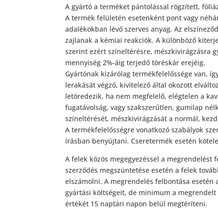
A gyártó a terméket pántolással rögzített, fól
A termék felületén esetenként pont vagy néhá
adalékokban lévő szerves anyag. Az elszíneződ
zajlanak a kémiai reakciók. A különböző kiter
szerint ezért színeltérésre, mészkivirágzásra gy
mennyiség 2%-áig terjedő töréskár erejéig.
Gyártónak kizárólag termékfelelőssége van, íg
lerakását végző, kivitelező által okozott elvál
letöredezik, ha nem megfelelő, elégtelen a kav
fugatávolság, vagy szakszerűtlen, gumilap nélk
színeltérését, mészkivirágzását a normál, kez
A termékfelelősségre vonatkozó szabályok sze
írásban benyújtani. Cseretermék esetén kötele
A felek közös megegyezéssel a megrendelést 
szerződés megszüntetése esetén a felek tovább
elszámolni. A megrendelés felbontása esetén a
gyártási költségeit, de minimum a megrendelt t
értékét 15 naptári napon belül megtéríteni.