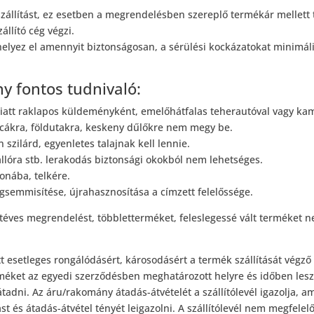
zállítást, ez esetben a megrendelésben szereplő termékár mellett 
állító cég végzi.
elyez el amennyit biztonságosan, a sérülési kockázatokat minimális
ny fontos tudnivaló:
miatt raklapos küldeményként, emelőhátfalas teherautóval vagy kam
cákra, földutakra, keskeny dűlőkre nem megy be.
szilárd, egyenletes talajnak kell lennie.
llóra stb. lerakodás biztonsági okokból nem lehetséges.
onába, telkére.
egsemmisítése, újrahasznosítása a címzett felelőssége.
téves megrendelést, többletterméket, feleslegessé vált terméket ne
 esetleges rongálódásért, károsodásért a termék szállítását végző 
erméket az egyedi szerződésben meghatározott helyre és időben lesz
átadni. Az áru/rakomány átadás-átvételét a szállítólevél igazolja, 
ást és átadás-átvétel tényét leigazolni. A szállítólevél nem megfelel