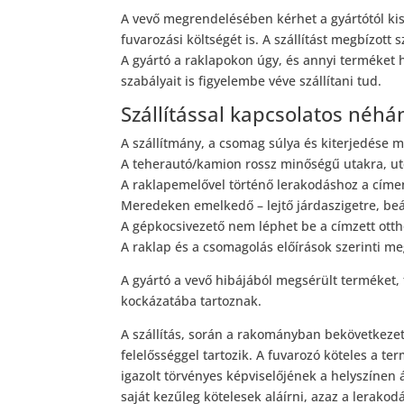
A vevő megrendelésében kérhet a gyártótól kis
fuvarozási költségét is. A szállítást megbízott sz
A gyártó a raklapokon úgy, és annyi terméket h
szabályait is figyelembe véve szállítani tud.
Szállítással kapcsolatos néhá
A szállítmány, a csomag súlya és kiterjedése 
A teherautó/kamion rossz minőségű utakra, ut
A raklapemelővel történő lerakodáshoz a címen 
Meredeken emelkedő – lejtő járdaszigetre, beá
A gépkocsivezető nem léphet be a címzett otth
A raklap és a csomagolás előírások szerinti m
A gyártó a vevő hibájából megsérült terméket, 
kockázatába tartoznak.
A szállítás, során a rakományban bekövetkezett
felelősséggel tartozik. A fuvarozó köteles a t
igazolt törvényes képviselőjének a helyszínen 
saját kezűleg kötelesek aláírni, azaz a lerakod