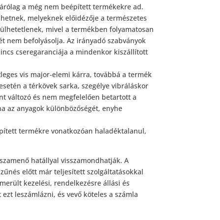
kizárólag a még nem beépített termékekre ad.
dhetnek, melyeknek előidézője a természetes
erülhetetlenek, mivel a termékben folyamatosan
két nem befolyásolja. Az irányadó szabványok
 nincs cseregaranciája a mindenkor kiszállított
tleges vis major-elemi kárra, továbbá a termék
 esetén a térkövek sarka, szegélye vibráláskor
nt változó és nem megfelelően betartott a
l, ha az anyagok különbözőségét, enyhe
pített termékre vonatkozóan haladéktalanul,
szamenő hatállyal visszamondhatják. A
nés előtt már teljesített szolgáltatásokkal
erült kezelési, rendelkezésre állási és
 ezt leszámlázni, és vevő köteles a számla