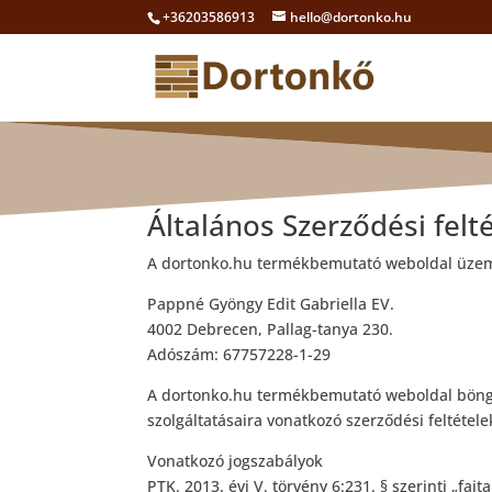
+36203586913
hello@dortonko.hu
Általános Szerződési felt
A dortonko.hu termékbemutató weboldal üzem
Pappné Gyöngy Edit Gabriella EV.
4002 Debrecen, Pallag-tanya 230.
Adószám: 67757228-1-29
A dortonko.hu termékbemutató weboldal böngés
szolgáltatásaira vonatkozó szerződési feltétel
Vonatkozó jogszabályok
PTK. 2013. évi V. törvény 6:231. § szerinti „fa