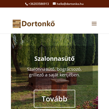
+36203586913
hello@dortonko.hu
Szalonnasütő
Szalonnasütő, bográcsozó,
grillező a saját kertjében.
Tovább