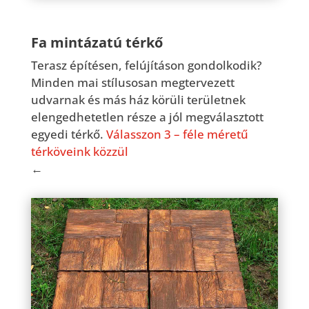
Fa mintázatú térkő
Terasz építésen, felújításon gondolkodik?
Minden mai stílusosan megtervezett
udvarnak és más ház körüli területnek
elengedhetetlen része a jól megválasztott
egyedi térkő.
Válasszon 3 – féle méretű
térköveink közzül
←