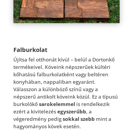
Falburkolat
Újítsa fel otthonát kívül – belül a Dortonkő
termékeivel. Köveink népszerűek kültéri
kőhatású falburkolatként vagy beltéren
konyhában, nappaliban egyaránt.
Válasszon a különböző színű vagy a
népszerű antikolt köveink közül. Ez a típusú
burkolókő
sarokelemmel
is rendelkezik
ezért a kivitelezés
egyszerűbb
, a
végeredmény pedig
sokkal szebb
mint a
hagyományos kövek esetén.