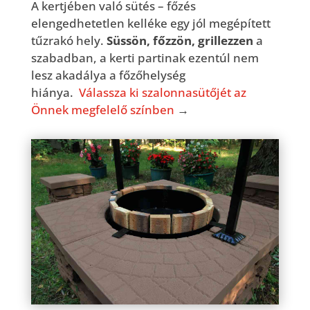
A kertjében való sütés – főzés
elengedhetetlen kelléke egy jól megépített
tűzrakó hely.
Süssön, főzzön, grillezzen
a
szabadban, a kerti partinak ezentúl nem
lesz akadálya a főzőhelység
hiánya.
Válassza ki szalonnasütőjét az
Önnek megfelelő színben
→